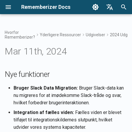
Rememberizer Docs
S
English
t
Français
Hvorfor
Yderligere Ressourcer
Udgivelser
2024 Udgive
Rememberizer?
Hvad er Vektorindlejring og
Kom i gang
Integrationsmuligheder
Brugsvilkår
17. apr 2026
Nye funktioner
Søg i din viden
Integrations Oversigt
Integrationsmuligheder
Enterprise Integration
Godkendelse
Om Reddit Agent
a
Dansk
Vektordatabaser?
Oversigt
Oversigt
Mar 11th, 2024
r
日本語
Integrationer
Enterprise-integration
Privatlivspolitik
10. apr 2026
Forbedringer
Adgang til Mementos-filter
Rememberizer App
Hent al tilføjet offentlig vi
Ordliste
Registrering og brug af API
Enterprise
t
العربية
nøgler
integrationsmønstre
API-referencer
B2B
6. feb 2026
Fejlrettelser
Almindelig viden
Rememberizer Slack-
Liste over tilgængelige
s
Nye funktioner
한국어
Standardiseret Terminologi
integration
datakildeintegrationer
Registrering af
30. jan 2026
Administrer din indlejrede
ø
Deutsch
Bruger Slack Data Migration:
Bruger Slack-data kan
Rememberizer-apps
viden
Rememberizer Google Driv
Mementos API'er
g
nu migreres for at imødekomme Slack-tråde og svar,
简体中文
integration
23. jan 2026
hvilket forbedrer brugerinteraktionen.
Autorisation af
n
Husk indhold til
繁體中文
Rememberizer-apps
Rememberizer Dropbox-
Rememberizer
16. jan 2026
Integration af fælles viden:
Fælles viden er blevet
i
Italiano
integration
tilføjet til integrationskildernes slutpunkt, hvilket
n
Oprettelse af en
Hent nuværende brugers
9. jan 2026
udvider vores systems kapaciteter.
Español