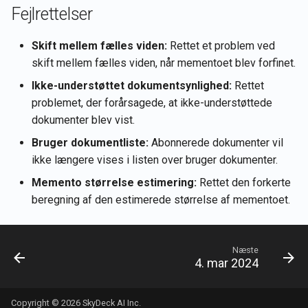
Fejlrettelser
26. sep 2025
Skift mellem fælles viden:
Rettet et problem ved
22. aug 2025
skift mellem fælles viden, når mementoet blev forfinet.
8. aug 2025
Ikke-understøttet dokumentsynlighed:
Rettet
problemet, der forårsagede, at ikke-understøttede
1. aug 2025
dokumenter blev vist.
Bruger dokumentliste:
Abonnerede dokumenter vil
25. jul 2025
ikke længere vises i listen over bruger dokumenter.
Memento størrelse estimering:
Rettet den forkerte
18. jul 2025
beregning af den estimerede størrelse af mementoet.
11. jul 2025
Næste
4. jul 2025
4. mar 2024
27. jun 2025
Copyright © 2026 SkyDeck AI Inc.