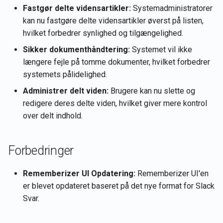
Rememberizer GPT
Rememberizer Gmail-
kontooplysninger
g
Fastgør delte vidensartikler:
Systemadministratorer
Português
integration
2. jan 2026
kan nu fastgøre delte vidensartikler øverst på listen,
LangChain-integration
Hent dokumentindhold
Tiếng Việt
hvilket forbedrer synlighed og tilgængelighed.
Rememberizer Memory-
26. dec 2025
Sikker dokumenthåndtering:
Systemet vil ikke
integration
Vektorbutikker
Hent dokumenter
længere fejle på tomme dokumenter, hvilket forbedrer
12. dec 2025
systemets pålidelighed.
Rememberizer MCP-serve
Talk-to-Slack den prøveko
Hent Slacks indhold
21. nov 2025
Administrer delt viden:
Brugere kan nu slette og
Administrer tredjepartsapp
Søg efter dokumenter efte
redigere deres delte viden, hvilket giver mere kontrol
semantisk lighed
14. nov 2025
over delt indhold.
Vektorbutik API'er
7. nov 2025
Forbedringer
31. okt 2025
Rememberizer UI Opdatering:
Rememberizer UI'en
24. okt 2025
er blevet opdateret baseret på det nye format for Slack
Svar.
17. okt 2025