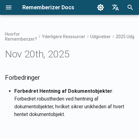
Rememberizer Docs
S
English
t
Français
Hvorfor
Yderligere Ressourcer
Udgivelser
2025 Udgive
Rememberizer?
Hvad er Vektorindlejring og
Kom i gang
Integrationsmuligheder
Brugsvilkår
Forbedringer
December 2024
Søg i din viden
Integrations Oversigt
Integrationsmuligheder
Enterprise Integration
Godkendelse
Om Reddit Agent
a
Dansk
Vektordatabaser?
Oversigt
Oversigt
Nov 20th, 2025
r
日本語
Integrationer
Enterprise-integration
Privatlivspolitik
27. dec 2024
Adgang til Mementos-filter
Rememberizer App
Hent al tilføjet offentlig vi
Ordliste
Registrering og brug af API
Enterprise
t
العربية
nøgler
integrationsmønstre
API-referencer
B2B
20. dec 2024
Almindelig viden
Rememberizer Slack-
Liste over tilgængelige
s
Forbedringer
한국어
Standardiseret Terminologi
integration
datakildeintegrationer
Registrering af
13. dec 2024
Administrer din indlejrede
ø
Deutsch
Forbedret Hentning af Dokumentobjekter
:
Rememberizer-apps
viden
Rememberizer Google Driv
Mementos API'er
Forbedret robustheden ved hentning af
g
简体中文
integration
6. dec 2024
dokumentobjekter, hvilket sikrer unikheden af hvert
Autorisation af
n
Husk indhold til
繁體中文
hentet dokumentobjekt.
Rememberizer-apps
Rememberizer Dropbox-
Rememberizer
29. nov 2024
i
Italiano
integration
n
Oprettelse af en
Hent nuværende brugers
22. nov 2024
Español