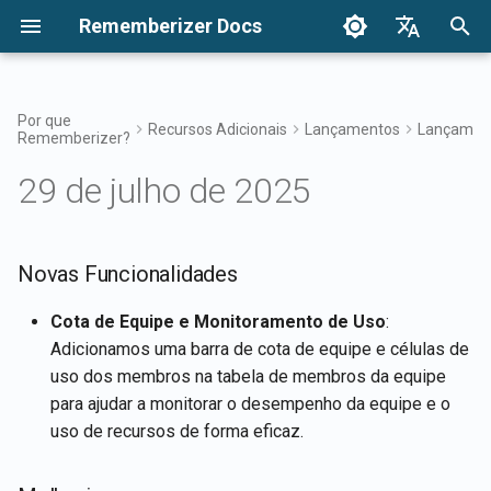
Rememberizer Docs
I
English
n
Français
Por que
Recursos Adicionais
Lançamentos
Lançament
Rememberizer?
O que são Embeddings
Introdução
Opções de Integração
Termos de Uso
Novas Funcionalidades
Dezembro de 2024
Pesquise seu conhecimen
Visão Geral das Integraçõ
Opções de Integração
Visão Geral da Integração
Autenticação
Sobre o Reddit Agent
i
Dansk
Vetoriais e Bancos de Dados
Empresarial
29 de julho de 2025
c
日本語
Vetoriais?
Integrações
Integração Empresarial
Política de Privacidade
Melhorias
27 de Dez, 2024
Acesso ao Filtro de
Aplicativo Rememberizer
Registrando e usando Cha
Obter todo o conhecimento
Mementos
de API
Padrões de Integração
público adicionado
i
العربية
Glossário
Empresarial
Referência da API
B2B
Correções de Bugs
20 de Dez, 2024
Integração do Rememberiz
a
Novas Funcionalidades
한국어
Conhecimento Comum
com Slack
Registrando aplicativos
Listar integrações de font
Terminologia Padronizada
Rememberizer
de dados disponíveis
13 de Dez, 2024
l
Deutsch
Cota de Equipe e Monitoramento de Uso
:
Gerencie seu conheciment
Integração do Rememberiz
Adicionamos uma barra de cota de equipe e células de
i
简体中文
incorporado
com Google Drive
Autorizando aplicativos
APIs de Mementos
6 de Dez, 2024
uso dos membros na tabela de membros da equipe
Rememberizer
z
繁體中文
para ajudar a monitorar o desempenho da equipe e o
Integração do Rememberiz
Memorizar conteúdo para
29 de Nov, 2024
a
uso de recursos de forma eficaz.
Italiano
com Dropbox
Criando um Rememberizer
Rememberizer
n
GPT
22 de Nov, 2024
Español