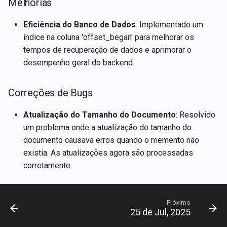
Melhorias
Integração do Rememberiz
Recuperar detalhes da con
d
Português
com Gmail
Integração com LangChain
do usuário atual
15 de Nov, 2024
Eficiência do Banco de Dados
: Implementado um
o
Tiếng Việt
índice na coluna 'offset_began' para melhorar os
Integração do Rememberiz
Armazenamentos Vetoriais
Recuperar conteúdos de
8 de Nov, 2024
a
tempos de recuperação de dados e aprimorar o
com Memória
documentos
p
desempenho geral do backend.
Talk-to-Slack o Aplicativo
1 de Nov, 2024
Servidores MCP do
Web de Exemplo
Recuperar documentos
e
Rememberizer
25 de Out, 2024
Correções de Bugs
s
Recuperar conteúdo do Sla
Gerenciar aplicativos de
18 de Out, 2024
Atualização do Tamanho do Documento
: Resolvido
q
terceiros
Pesquisar documentos por
um problema onde a atualização do tamanho do
u
similaridade semântica
11 de Out, 2024
documento causava erros quando o memento não
existia. As atualizações agora são processadas
i
APIs de Armazenamento
4 de Out, 2024
corretamente.
s
Vetorial
27 de Set, 2024
a
Próximo
25 de Jul, 2025
20 de Set, 2024