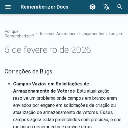
Rememberizer Docs
I
English
n
Français
Por que
Recursos Adicionais
Lançamentos
Lançament
Rememberizer?
O que são Embeddings
Introdução
Opções de Integração
Termos de Uso
Correções de Bugs
Dezembro de 2024
Pesquise seu conhecimen
Visão Geral das Integraçõ
Opções de Integração
Visão Geral da Integração
Autenticação
Sobre o Reddit Agent
i
Dansk
Vetoriais e Bancos de Dados
Empresarial
5 de fevereiro de 2026
c
日本語
Vetoriais?
Integrações
Integração Empresarial
Política de Privacidade
27 de Dez, 2024
Acesso ao Filtro de
Aplicativo Rememberizer
Registrando e usando Cha
Obter todo o conhecimento
Mementos
de API
Padrões de Integração
público adicionado
i
العربية
Glossário
Empresarial
Referência da API
B2B
20 de Dez, 2024
Integração do Rememberiz
a
Correções de Bugs
한국어
Conhecimento Comum
com Slack
Registrando aplicativos
Listar integrações de font
Terminologia Padronizada
Rememberizer
de dados disponíveis
13 de Dez, 2024
l
Deutsch
Campos Vazios em Solicitações de
Gerencie seu conheciment
Integração do Rememberiz
Armazenamento de Vetores
: Esta atualização
i
简体中文
incorporado
com Google Drive
Autorizando aplicativos
APIs de Mementos
6 de Dez, 2024
resolve um problema onde campos em branco eram
Rememberizer
z
繁體中文
enviados por engano em solicitações de criação ou
Integração do Rememberiz
Memorizar conteúdo para
29 de Nov, 2024
a
atualização de armazenamento de vetores. Esses
Italiano
com Dropbox
Criando um Rememberizer
Rememberizer
campos agora estão preenchidos com precisão, o que
n
GPT
22 de Nov, 2024
Español
melhora o desempenho e previne erros