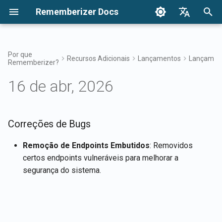
Rememberizer Docs
I
English
n
Français
Por que
Recursos Adicionais
Lançamentos
Lançament
Rememberizer?
O que são Embeddings
Introdução
Opções de Integração
Termos de Uso
Correções de Bugs
Dezembro de 2024
Pesquise seu conhecimen
Visão Geral das Integraçõ
Opções de Integração
Visão Geral da Integração
Autenticação
Sobre o Reddit Agent
i
Dansk
Vetoriais e Bancos de Dados
Empresarial
16 de abr, 2026
c
日本語
Vetoriais?
Integrações
Integração Empresarial
Política de Privacidade
27 de Dez, 2024
Acesso ao Filtro de
Aplicativo Rememberizer
Registrando e usando Cha
Obter todo o conhecimento
Mementos
de API
Padrões de Integração
público adicionado
i
العربية
Glossário
Empresarial
Referência da API
B2B
20 de Dez, 2024
Integração do Rememberiz
a
Correções de Bugs
한국어
Conhecimento Comum
com Slack
Registrando aplicativos
Listar integrações de font
Terminologia Padronizada
Rememberizer
de dados disponíveis
13 de Dez, 2024
l
Deutsch
Remoção de Endpoints Embutidos
: Removidos
Gerencie seu conheciment
Integração do Rememberiz
certos endpoints vulneráveis para melhorar a
i
简体中文
incorporado
com Google Drive
Autorizando aplicativos
APIs de Mementos
6 de Dez, 2024
segurança do sistema.
Rememberizer
z
繁體中文
Integração do Rememberiz
Memorizar conteúdo para
29 de Nov, 2024
a
Italiano
com Dropbox
Criando um Rememberizer
Rememberizer
n
GPT
22 de Nov, 2024
Español