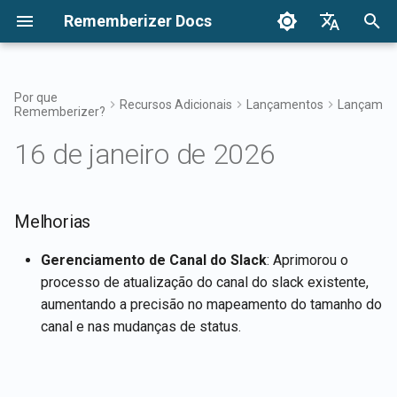
Rememberizer Docs
I
English
n
Français
Por que
Recursos Adicionais
Lançamentos
Lançament
Rememberizer?
O que são Embeddings
Introdução
Opções de Integração
Termos de Uso
Melhorias
Dezembro de 2024
Pesquise seu conhecimen
Visão Geral das Integraçõ
Opções de Integração
Visão Geral da Integração
Autenticação
Sobre o Reddit Agent
i
Dansk
Vetoriais e Bancos de Dados
Empresarial
16 de janeiro de 2026
c
日本語
Vetoriais?
Integrações
Integração Empresarial
Política de Privacidade
27 de Dez, 2024
Acesso ao Filtro de
Aplicativo Rememberizer
Registrando e usando Cha
Obter todo o conhecimento
Mementos
de API
Padrões de Integração
público adicionado
i
العربية
Glossário
Empresarial
Referência da API
B2B
20 de Dez, 2024
Integração do Rememberiz
a
Melhorias
한국어
Conhecimento Comum
com Slack
Registrando aplicativos
Listar integrações de font
Terminologia Padronizada
Rememberizer
de dados disponíveis
13 de Dez, 2024
l
Deutsch
Gerenciamento de Canal do Slack
: Aprimorou o
Gerencie seu conheciment
Integração do Rememberiz
processo de atualização do canal do slack existente,
i
简体中文
incorporado
com Google Drive
Autorizando aplicativos
APIs de Mementos
6 de Dez, 2024
aumentando a precisão no mapeamento do tamanho do
Rememberizer
z
繁體中文
canal e nas mudanças de status.
Integração do Rememberiz
Memorizar conteúdo para
29 de Nov, 2024
a
Italiano
com Dropbox
Criando um Rememberizer
Rememberizer
n
GPT
22 de Nov, 2024
Español